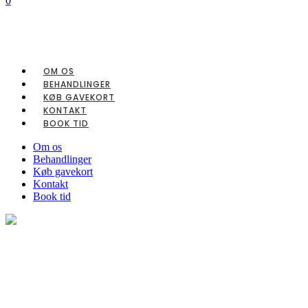
0
No products in the cart.
Cart
Total:
kr.
0.00
OM OS
BEHANDLINGER
KØB GAVEKORT
KONTAKT
BOOK TID
Om os
Behandlinger
Køb gavekort
Kontakt
Book tid