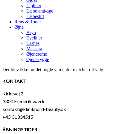
Gloss
Lipliner
Læbe anti-age
Læbestift
Rens & Toner
Øjne
Bryn
Eyeliner
Lashes
Mascara
Øjencreme
Øjenskygge
Der blev ikke fundet nogle varer, der matcher dit valg.
KONTAKT
Kirkevej 2,
3300 Frederiksværk
kontakt@kliniknord-beauty.dk
+45 31334515
ÅBNINGSTIDER