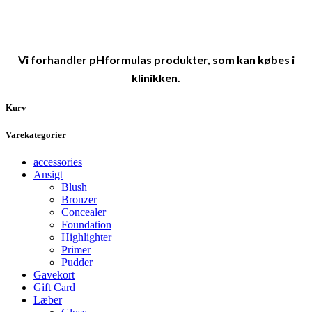
Vi forhandler pHformulas produkter, som kan købes i
klinikken.
Kurv
Varekategorier
accessories
Ansigt
Blush
Bronzer
Concealer
Foundation
Highlighter
Primer
Pudder
Gavekort
Gift Card
Læber